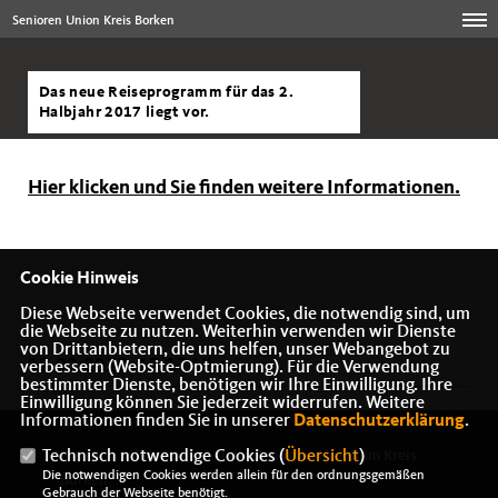
Senioren Union Kreis Borken
Das neue Reiseprogramm für das 2.
Halbjahr 2017 liegt vor.
Hier klicken und Sie finden weitere Informationen.
Cookie Hinweis
Diese Webseite verwendet Cookies, die notwendig sind, um
die Webseite zu nutzen. Weiterhin verwenden wir Dienste
von Drittanbietern, die uns helfen, unser Webangebot zu
13.02.2017, 17:17 Uhr
verbessern (Website-Optmierung). Für die Verwendung
bestimmter Dienste, benötigen wir Ihre Einwilligung. Ihre
Einwilligung können Sie jederzeit widerrufen. Weitere
Informationen finden Sie in unserer
Datenschutzerklärung
.
Technisch notwendige Cookies (
Übersicht
)
Herzlich willkommen bei der Senioren Union im Kreis
Die notwendigen Cookies werden allein für den ordnungsgemäßen
Borken.
Gebrauch der Webseite benötigt.