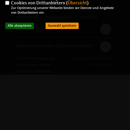
Cookies von Drittanbietern (
Übersicht
)
Zur Optimierung unserer Webseite binden wir Dienste und Angebote
von Drittanbietern ein.
IMPRESSUM
DATENSCHUTZ
KONTAKT
Alle akzeptieren
Auswahl speichern
Senioren Union NRW
Senioren-Union der CDU Deutschlands
© 2026 Kreisvereinigung
Realisation: Sharkness Media
Senioren Union Borken
GmbH & Co. KG
Alle Rechte vorbehalten.