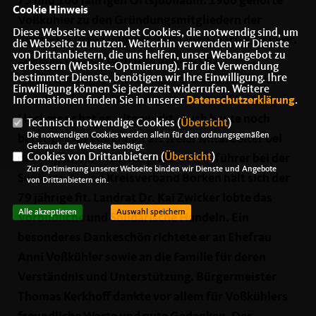
75 und 100 Jährigen Ortsjubiläum. 1966 gehörte
Cookie Hinweis
Voßkühler zu den Gründungsmitgliedern der
Diese Webseite verwendet Cookies, die notwendig sind, um
Bürgerschützen und war dort lange Jahre Kassierer.
die Webseite zu nutzen. Weiterhin verwenden wir Dienste
von Drittanbietern, die uns helfen, unser Webangebot zu
Er gehörte auch zu den Gründern des
verbessern (Website-Optmierung). Für die Verwendung
bestimmter Dienste, benötigen wir Ihre Einwilligung. Ihre
Spielmannzuges. Im Kirchenvorstand St. Marien
Einwilligung können Sie jederzeit widerrufen. Weitere
Gescher als auch im Pfarrgemeinderat St. Stefan in
Informationen finden Sie in unserer
Datenschutzerklärung
.
Hochmoor hat er mitgewirkt. Auch heute noch
Technisch notwendige Cookies (
Übersicht
)
Die notwendigen Cookies werden allein für den ordnungsgemäßen
betätigt sich Voßkühler als freier Mitarbeiter bei
Gebrauch der Webseite benötigt.
Cookies von Drittanbietern (
Übersicht
)
der Allgemeinen Zeitung. Als Schriftführer bei der
Zur Optimierung unserer Webseite binden wir Dienste und Angebote
Senioren-Union Kreisverband Borken hält sich der
von Drittanbietern ein.
79 jährige fit. Landrat Dr. Kai Zwicker lobte das
Alle akzeptieren
Auswahl speichern
Vorbildliche und Solidarische Handeln. Ein
besonderes Dankeschön richtete er an Ehefrau
Anni Voßkühler sowie an die Familie für deren
Verständnis und Unterstützung. Bürgermeister
Thomas Kerkhoff dankte vor allem für Voßkühlers