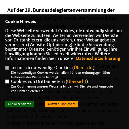
Auf der 19. Bundesdelegiertenversammlung der
Senioren-Union der CDU wurde der Vorstand neu
Cookie Hinweis
gewählt. Zum Vorsitzenden wurde Dr. med.Fred-
Diese Webseite verwendet Cookies, die notwendig sind, um
Holger Ludwig aus Rheinland-Pfalz gewählt. Zu den
die Webseite zu nutzen. Weiterhin verwenden wir Dienste
von Drittanbietern, die uns helfen, unser Webangebot zu
ersten Gratulanten gehörte auch unser
verbessern (Website-Optmierung). Für die Verwendung
bestimmter Dienste, benötigen wir Ihre Einwilligung. Ihre
Kreisvorsitzender Johannes Maus.
Einwilligung können Sie jederzeit widerrufen. Weitere
Informationen finden Sie in unserer
Datenschutzerklärung
.
Senioren-Union der CDU Deutschlands stellt sich neu auf.
Technisch notwendige Cookies (
Übersicht
)
Die notwendigen Cookies werden allein für den ordnungsgemäßen
Gebrauch der Webseite benötigt.
Die Senioren-Union der CDU hat den rheinland-pfälzischen
Cookies von Drittanbietern (
Übersicht
)
Landesvorsitzenden Dr. Fred-Holger Ludwig zum neuen
Zur Optimierung unserer Webseite binden wir Dienste und Angebote
Bundesvorsitzenden gewählt. Der 77-jährige Arzt aus Bad
von Drittanbietern ein.
Bergzabern löst den nicht wieder kandidierenden
langjährigen Vorsitzenden Prof. Dr. Otto Wulff ab und setzte
Alle akzeptieren
Auswahl speichern
sich auf der Bundesdelegiertenversammlung in Magdeburg
gegen zwei Mitbewerber durch.
Ludwig kritisierte in seiner Vorstellungsrede u.a. die