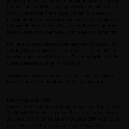
zunehmende Altersarmut und bemängelte, dass rd. 690 000
Rentner auf Grundsicherung angewiesen sind, und forderte
mehr Sicherheit für Ältere in den Städten.
Es müsse, so
Ludwig, deutlich und sichtbar bleiben, dass die Anliegen, die
Belange, die Interessen und Sorgen der älteren Generation
bei der CDU und der Senioren-Union in besten Händen sind.
Der neue Bundesvorsitzende will außerdem fortsetzen, was
mit dem Motto „Union der Generationen“ gemeint ist. „Wir
werden zeigen, dass Alt&Jung, die Zusammenarbeit mit der
jungen Generation, keine Worthülse ist.“
Aus Nordrhein-Westfalen sind Astrid Birkhahn und Helge
Benda in den neuen Bundesvorstand gewählt worden.
Eine Ära geht zu Ende!
Zuvor hatte der scheidende Bundesvorsitzende Prof. Dr. Otto
Wulff nach 21 Amtsjahren einen Blick zurück und nach vorn
gerichtet. Der 90-jährige ist seit 70 Jahren CDU-Mitglied und
gehört dem CDU-Bundesvorstand seit 1996 an. Wulff