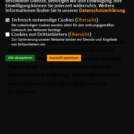
bestimmter Dienste, benötigen wir Ihre Einwilligung. Ihre
Einwilligung können Sie jederzeit widerrufen. Weitere
Informationen finden Sie in unserer
Datenschutzerklärung
.
Technisch notwendige Cookies (
Übersicht
)
Hegering ist Ehrenvorsitzender
Die notwendigen Cookies werden allein für den ordnungsgemäßen
Gebrauch der Webseite benötigt.
Cookies von Drittanbietern (
Übersicht
)
Zur Optimierung unserer Webseite binden wir Dienste und Angebote
Die Mitglieder der Senioren-Union im Kreis Borken
von Drittanbietern ein.
haben am Dienstag in Hochmor den Bocholter
Stefan Hegering zum Ehrenvorsitzenden gewählt.
Alle akzeptieren
Auswahl speichern
Hegering war 12 Jahre Vorsitzender der Kreis
Senioren-Union. Hegerings Nachfolger Johannes
Maus lobte das lanjährige Engagement des
Bochholters.