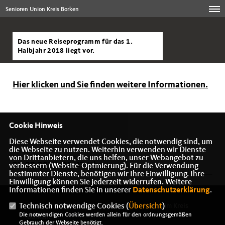
Senioren Union Kreis Borken
Das neue Reiseprogramm für das 1.
Halbjahr 2018 liegt vor.
Hier klicken und Sie finden weitere Informationen.
Cookie Hinweis
Diese Webseite verwendet Cookies, die notwendig sind, um
die Webseite zu nutzen. Weiterhin verwenden wir Dienste
von Drittanbietern, die uns helfen, unser Webangebot zu
27.08.2017, 19:47 Uhr
verbessern (Website-Optmierung). Für die Verwendung
bestimmter Dienste, benötigen wir Ihre Einwilligung. Ihre
Einwilligung können Sie jederzeit widerrufen. Weitere
Informationen finden Sie in unserer
Datenschutzerklärung
.
Technisch notwendige Cookies (
Übersicht
)
Herzlich willkommen bei der Senioren Union im Kreis
Die notwendigen Cookies werden allein für den ordnungsgemäßen
Borken.
Gebrauch der Webseite benötigt.