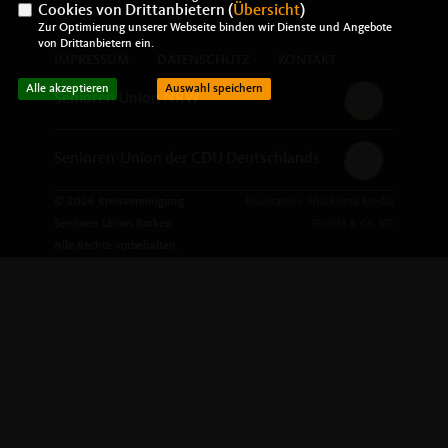
Cookies von Drittanbietern (
Übersicht
)
Zur Optimierung unserer Webseite binden wir Dienste und Angebote
von Drittanbietern ein.
IMPRESSUM
DATENSCHUTZ
KONTAKT
Alle akzeptieren
Auswahl speichern
Senioren Union NRW
Senioren-Union der CDU Deutschlands
© 2026 Kreisvereinigung
Realisation: Sharkness Media
Senioren Union Borken
GmbH & Co. KG
Alle Rechte vorbehalten.